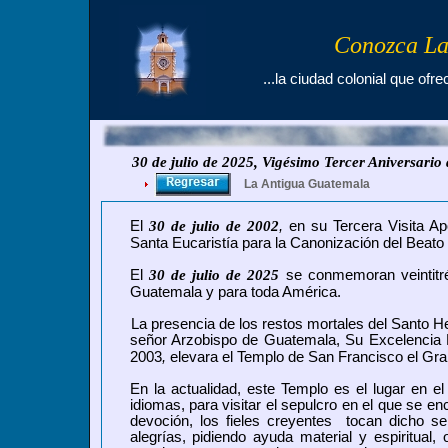
Conozca La
...la ciudad colonial que ofre
30 de julio de 2025, Vigésimo Tercer Aniversari
La Antigua Guatemala
El
30 de julio de 2002
,
en su Tercera Visita Ap
Santa Eucaristía para la Canonización del Beat
El
30 de julio de 2025
se conmemoran veintitré
Guatemala y para toda América.
La presencia de los restos mortales del Santo H
señor Arzobispo de Guatemala, Su Excelenci
2003
,
elevara el Templo de San Francisco el Gra
En la actualidad, este Templo es el lugar en e
idiomas, para visitar el sepulcro en el que se e
devoción, los fieles creyentes tocan dicho s
alegrías, pidiendo ayuda material y espiritual