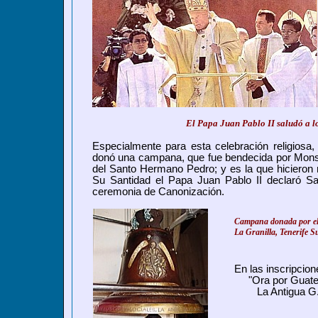
El Papa Juan Pablo II saludó a lo
Especialmente para esta celebración religiosa, 
donó una campana,
que
fue bendecida por Monse
del Santo Hermano Pedro; y es la que hicieron 
Su Santidad el Papa Juan Pablo II declaró S
ceremonia de Canonización.
Campana donada por el
La Granilla, Tenerife S
En las inscripcio
"Ora por Guate
La Antigua G