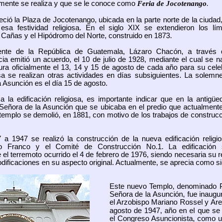
lmente se realiza y que se le conoce como
Feria de Jocotenango
.
ció la Plaza de Jocotenango, ubicada en la parte norte de la ciuda
esa festividad religiosa. En el siglo XIX se extendieron los lí
añas y el Hipódromo del Norte, construido en 1873.
ente de la República de Guatemala, Lázaro Chacón, a través 
ia emitió un acuerdo, el 10 de julio de 1928, mediante el cual se na
ra oficialmente el 13, 14 y 15 de agosto de cada año para su cele
osa se realizan otras actividades en días subsiguientes. La sole
 Asunción es el día 15 de agosto.
 la edificación religiosa, es importante indicar que en la antigü
Señora de la Asunción que se ubicaba en el predio que actualment
emplo se demolió, en 1881, con motivo de los trabajos de construcc
 a 1947 se realizó la construcción de la nueva edificación religi
co Franco y el Comité de Construcción No.1. La edificación s
 el terremoto ocurrido el 4 de febrero de 1976, siendo necesaria su 
ificaciones en su aspecto original. Actualmente, se aprecia como si
Este nuevo Templo, denominado P
Señora de la Asunción, fue inaugu
el Arzobispo Mariano Rossel y Are
agosto de 1947, año en el que se 
el Congreso Asuncionista, como un