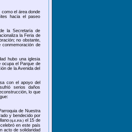
d, como el área donde
mites hacia el paseo
de la Secretaría de
cionaliza la Feria de
bración; no obstante,
mne conmemoración de
edad hubo una iglesia
e ocupa el Parque de
ión de la Avenida del
osa con el apoyo del
ufrió serios daños
reconstrucción, lo que
gue:
arroquia de Nuestra
rado y bendecido por
llano
el 15 de
(
)
Q.E.P.D.
celebró en este país
 acto de solidaridad