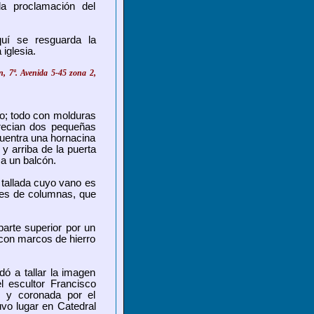
la proclamación del
uí se resguarda la
iglesia.
ón,
7ª.
Avenida 5-45 zona 2,
o; todo con molduras
recian dos pequeñas
uentra una hornacina
y arriba de la puerta
 a un balcón.
 tallada cuyo vano es
res de columnas, que
parte superior por un
 con marcos de hierro
ó a tallar la imagen
l escultor Francisco
 y coronada por el
uvo lugar en Catedral