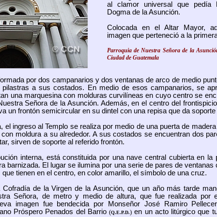
al clamor universal que pedía 
Dogma de la Asunción.
Colocada en el Altar Mayor, aq
imagen que perteneció a la primera 
Parroquia de Nuestra Señora de la Asunci
Ciudad de Guatemala
formada por dos campanarios y dos ventanas de arco de medio punt
o pilastras a sus costados. En medio de esos campanarios, se ap
an una marquesina con molduras curvilíneas en cuyo centro se enc
estra Señora de la Asunción. Además, en el centro del frontispicio 
va un frontón semicircular en su dintel con una repisa que da soporte
 el ingreso al Templo se realiza por medio de una puerta de madera
 con moldura a su alrededor. A sus costados se encuentran dos pa
, sirven de soporte al referido frontón.
bución interna, está constituida por una nave central cubierta en la 
 barnizada. El lugar se ilumina por una serie de pares de ventanas
s que tienen en el centro, en color amarillo, el símbolo de una cruz.
 Cofradía de la Virgen de la Asunción, que un año más tarde mand
tra Señora, de metro y medio de altura, que fue realizada por e
ueva imagen fue bendecida por Monseñor José Ramiro Pellecer
tano Próspero Penados del Barrio
en un acto litúrgico que t
(
)
Q.E.P.D.