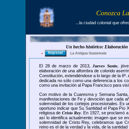
Conozca La
...la ciudad colonial que ofre
Un hecho histórico: Elaboración 
La Antigua Guatemala
El 28 de marzo de 2013,
Jueves Santo
,
jóve
elaboración de una alfombra de colorido aserrí
Constitución, extendiéndose a lo largo de la 6ª.
dedicada no sólo como una deferencia a los cor
como una invitación al Papa Francisco para vis
Con motivo de la Cuaresma y Semana Santa, 
manifestaciones de Fe y devoción que cada añ
solemnidad de los cortejos procesionales.
Es un
oportuno indicar que Su Santidad el Papa Pío XI
religiosa de
Cristo Rey
.
En 1927, se proclamó
a 
así lo identifica actualmente; imagen que se e
solemnidad de Cristo Rey, celebramos que Cri
reino es el de la verdad y la vida, de la santidad 