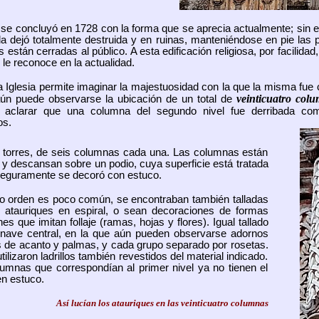
 se concluyó en 1728 con la forma que se aprecia actualmente; sin 
a dejó totalmente destruida y en ruinas, manteniéndose en pie las p
 están cerradas al público. A esta edificación religiosa, por facilidad,
le reconoce en la actualidad.
ta Iglesia permite imaginar la majestuosidad con la que la misma fue
veinticuatro col
aún puede observarse la ubicación de un total de
o aclarar que una columna del segundo nivel fue derribada c
os.
s torres, de seis columnas cada una. Las columnas están
y descansan sobre un podio, cuya superficie está tratada
eguramente se decoró con estuco.
 orden es poco común, se encontraban también talladas
 atauriques en espiral, o sean decoraciones de formas
s que imitan follaje (ramas, hojas y flores). Igual tallado
la nave central, en la que aún pueden observarse adornos
s de acanto y palmas, y cada grupo separado por rosetas.
tilizaron ladrillos también revestidos del material indicado.
lumnas que correspondían al primer nivel ya no tienen el
en estuco.
Así lucían los atauriques en las veinticuatro columnas