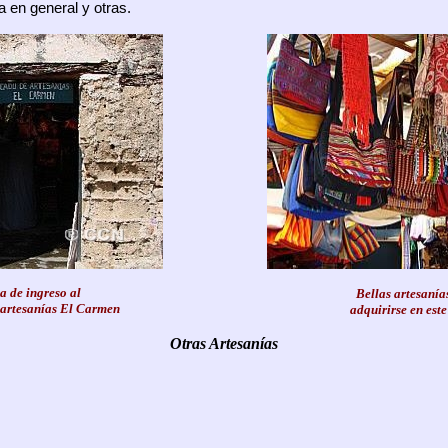
ía en general y otras.
a de ingreso al
Bellas artesanía
artesanías El Carmen
adquirirse en est
Otras Artesanías