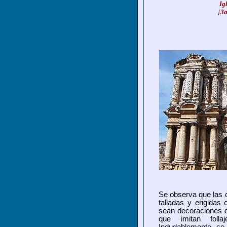
Ig
[
3a
Se observa
que las 
talladas y erigidas 
sean decoraciones 
que imitan folla