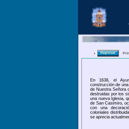
Prin
En 1638, el Ayunt
construcción de una 
de Nuestra Señora d
destruidas por los s
una nueva Iglesia, q
de San Casimiro, oc
con una decoració
coloniales distribui
se aprecia actualme