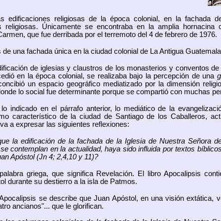
as edificaciones religiosas de la época colonial, en la fachada d
 religiosas. Únicamente se encontraba en la amplia hornacina c
armen, que fue derribada por el terremoto del 4 de febrero de 1976.
as de una fachada única en la ciudad colonial de La Antigua Guatemala
ificación de iglesias y claustros de los monasterios y conventos de 
edió en la época colonial, se realizaba bajo la percepción de una
g
concibió un espacio geográfico mediatizado por la dimensión religio
 donde lo social fue determinante porque se compartió con muchas pe
o indicado en el párrafo anterior, lo mediático de la evangelizac
smo característico de la ciudad de Santiago de los Caballeros, ac
a a expresar las siguientes reflexiones:
ue la edificación de la fachada de la Iglesia de Nuestra Señora 
 se contemplan en la actualidad, haya sido influida por textos bíblico
an Apóstol (Jn 4; 2,4,10 y 11)?
alabra griega, que significa Revelación. El libro Apocalipsis cont
l durante su destierro a la isla de Patmos.
 Apocalipsis se describe que Juan Apóstol, en una visión extática, v
ro ancianos"... que le glorifican.