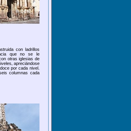
truida con ladrillos
encia que no se le
con otras iglesias de
niveles, apreciándose
 doce por cada nivel.
 seis columnas cada