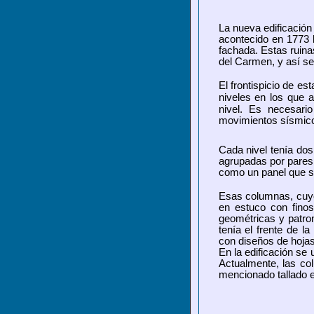
La nueva edificación
acontecido en 1773 l
fachada. Estas ruinas
del Carmen, y así se 
El frontispicio de es
niveles en los que 
nivel. Es necesari
movimientos sísmic
Cada nivel tenía do
agrupadas por pares 
como un panel que s
Esas columnas, cuyo
en estuco con finos
geométricas y patrone
tenía el frente de 
con diseños de hoja
En la edificación se u
Actualmente, las co
mencionado tallado 