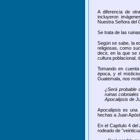
A diferencia de otr
incluyeron imágenes
Nuestra Señora del C
Se trata de las ruin
Según se sabe, la ed
religiosas, como suc
decir, en la que se 
cultura poblacional,
Tomando en cuenta l
época, y el mistici
Guatemala, nos motiv
¿Será probable q
ruinas coloniales
Apocalipsis de Ju
Apocalipsis es una p
hechas a Juan Apósto
En el Capítulo 4 del
rodeado de "veinticuat