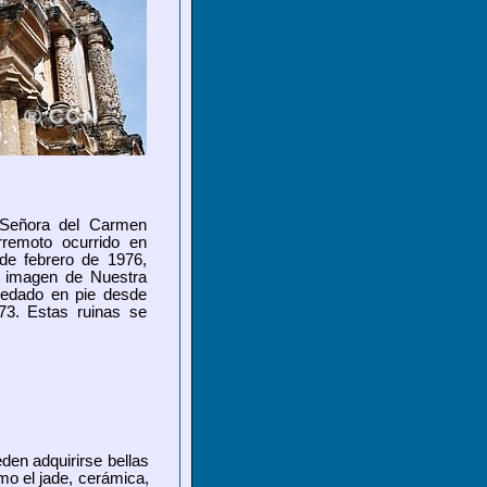
 Señora del Carmen
rremoto ocurrido en
 de febrero de 1976,
a imagen de Nuestra
edado en pie desde
73. Estas ruinas se
en adquirirse bellas
mo el jade, cerámica,