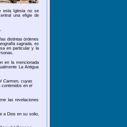
e esta Iglesia no se
entral una efigie de
.
las distintas órdenes
eografía sagrada,
es
sa en particular y la
rsonas.
ión en la mencionada
tualmente La Antigua
del Carmen, cuyas
s contenidos en el
iene las revelaciones
e a Dios en su solio,