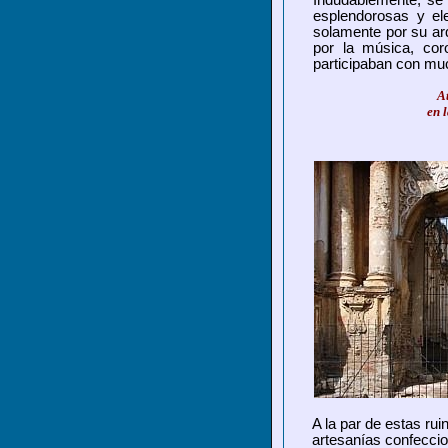
Indudablemente, se 
esplendorosas y el
solamente por su arq
por la música, cor
participaban con mu
A
en 
A la par de estas rui
artesanías confeccio