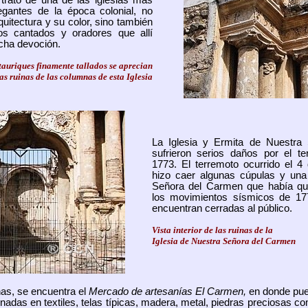
trató de una de las iglesias más
egantes de la época colonial, no
uitectura y su color, sino también
os cantados y oradores que allí
cha devoción.
tauriques finamente tallados se aprecian
las ruinas de las columnas de esta Iglesia
La Iglesia y Ermita de Nuestra
sufrieron serios daños por el te
1773. El terremoto ocurrido el 4
hizo caer algunas cúpulas y un
Señora del Carmen que había qu
los movimientos sísmicos de 17
encuentran cerradas al público.
Vista interior de las ruinas de la
Iglesia de Nuestra Señora del Carmen
nas, se encuentra el
Mercado de artesanías El Carmen,
en donde pued
nadas en textiles, telas típicas, madera, metal, piedras preciosas co