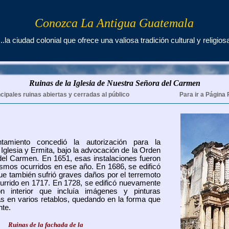
Conozca La Antigua Guatemala
...la ciudad colonial que ofrece una valiosa tradición cultural y religios
Ruinas de la
Iglesia de Nuestra Señora del Carmen
cipales ruinas abiertas y cerradas al público
Para ir a Página 
amiento concedió la autorización para la
Iglesia y Ermita, bajo la advocación de la Orden
el Carmen. En 1651, esas instalaciones fueron
ismos ocurridos en ese año. En 1686, se edificó
ue también sufrió graves daños por el terremoto
urrido en 1717. En 1728, se edificó nuevamente
n interior que incluía imágenes y pinturas
das en varios retablos, quedando en la forma que
nte.
Ruinas de la fachada de la