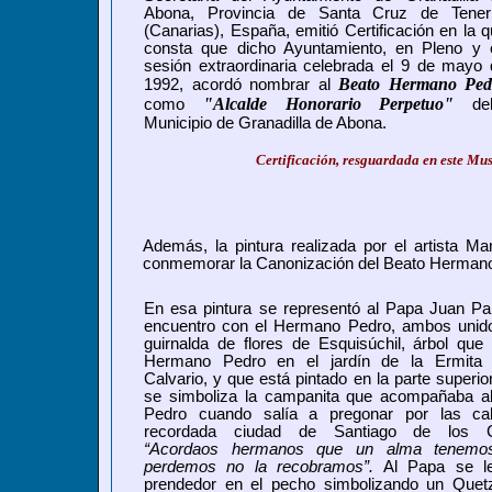
Abona, Provincia de Santa Cruz de Teneri
(Canarias), España, emitió Certificación en la 
consta que dicho Ayuntamiento, en Pleno y 
sesión extraordinaria celebrada el 9 de mayo 
Beato Hermano Ped
1992, acordó nombrar al
"Alcalde Honorario Perpetuo"
como
de
Municipio de Granadilla de Abona.
Certificación, resguardada en este Mu
Además,
la pintura realizada por el artista 
conmemorar la Canonización del Beato Hermano
En esa pintura se representó al Papa Juan Pab
encuentro con el Hermano Pedro, ambos unid
guirnalda de flores de Esquisúchil, árbol que
Hermano Pedro en el jardín de la Ermita 
Calvario, y que está pintado en la parte superio
se simboliza la campanita que acompañaba 
Pedro cuando salía a pregonar por las cal
recordada ciudad de Santiago de los Ca
“Acordaos hermanos que un alma tenemo
perdemos no la recobramos”.
Al Papa se le
prendedor en el pecho simbolizando un Quetz