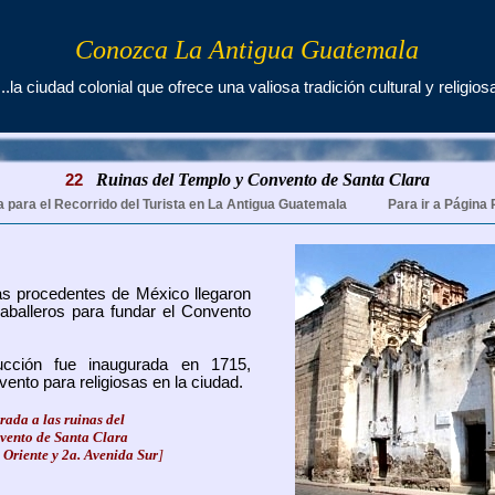
Conozca La Antigua Guatemala
...la ciudad colonial que ofrece una valiosa tradición cultural y religios
Ruinas del Templo y Convento de Santa Clara
22
a para el Recorrido del Turista en La Antigua Guatemala
Para ir a Página 
s procedentes de México llegaron
aballeros para fundar el Convento
ucción fue inaugurada en 1715,
vento para religiosas en la ciudad.
rada a las ruinas del
vento de Santa Clara
 Oriente y 2a. Avenida Sur
]