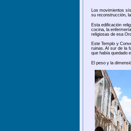
Los movimientos sísm
su reconstrucción, l
Esta edificación reli
cocina, la enfermerí
religiosas de esa Or
Este Templo y Conven
ruinas. Al sur de la
que había quedado e
El peso y la dimensi