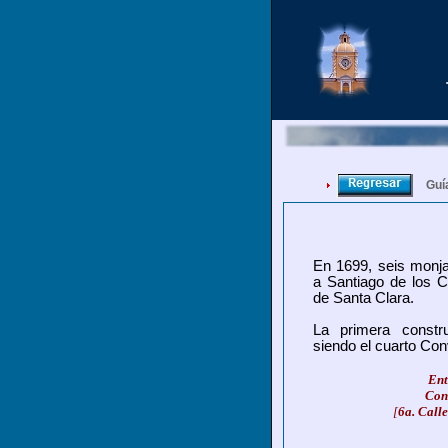
Guí
En 1699, seis monja
a Santiago de los C
de Santa Clara.
La primera constr
siendo el cuarto Con
Ent
Con
[
6a. Calle