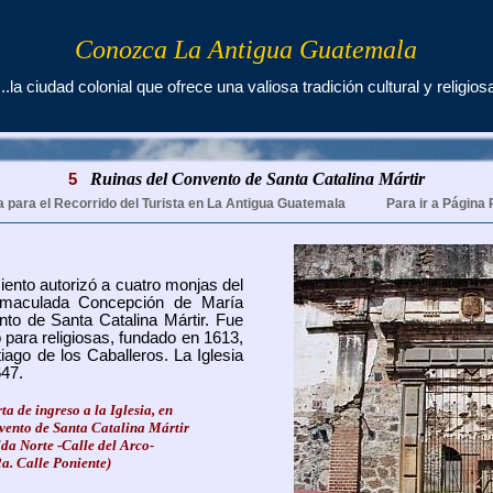
Conozca La Antigua Guatemala
...la ciudad colonial que ofrece una valiosa tradición cultural y religios
Ruinas del Convento de Santa Catalina Mártir
5
a para el Recorrido del Turista en La Antigua Guatemala
Para ir a Página 
ento autorizó a cuatro monjas del
maculada Concepción de María
nto de Santa Catalina Mártir. Fue
para religiosas, fundado en 1613,
iago de los Caballeros. La Iglesia
647.
a de ingreso a la Iglesia, en
nvento de Santa Catalina Mártir
ida Norte -Calle del Arco-
2a. Calle Poniente)