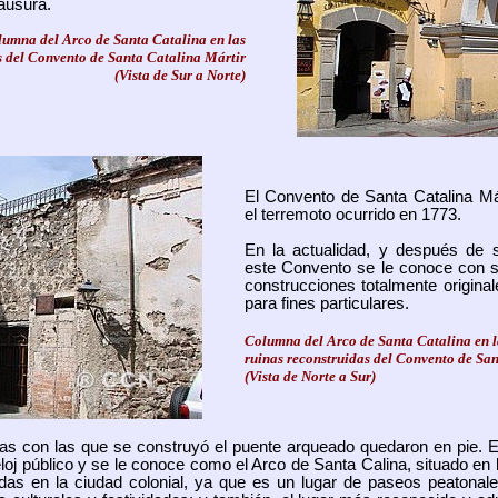
lausura.
umna del Arco de Santa Catalina en las
s del Convento de Santa Catalina Mártir
(Vista de Sur a Norte)
El Convento de Santa Catalina Már
el terremoto ocurrido en 1773.
En la actualidad, y después de s
este Convento se le conoce con s
construcciones totalmente origina
para fines particulares.
Columna del Arco de Santa Catalina en l
ruinas reconstruidas del Convento de Sa
(Vista de Norte a Sur)
s con las que se construyó el puente arqueado quedaron en pie. En 
loj público y se le conoce como el Arco de Santa Calina, situado en 
das en la ciudad colonial, ya que es un lugar de paseos peatonale