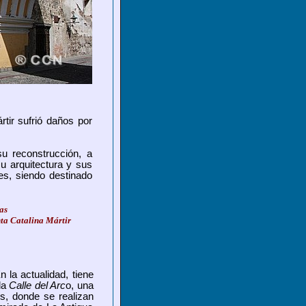
tir sufrió daños por
u reconstrucción, a
u arquitectura y sus
les,
siendo destinado
as
nta Catalina Mártir
la actualidad, tiene
la
Calle del Arc
o, una
s, donde se realizan