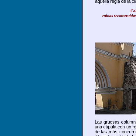
aquella regla de la c
Col
ruinas reconstruida
Las gruesas columna
una cúpula con un re
de las más concurri