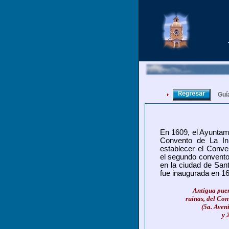
Guí
En 1609, el Ayuntami
Convento de La In
establecer el Conve
el segundo convento 
en la ciudad de Sant
fue inaugurada en 1
Antigua puert
ruinas, del Co
(5a. Aven
y 