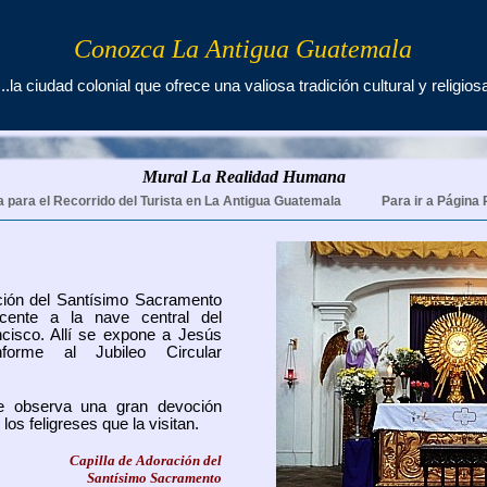
Conozca La Antigua Guatemala
...la ciudad colonial que ofrece una valiosa tradición cultural y religios
Mural La Realidad Humana
a para el Recorrido del Turista en La Antigua Guatemala
Para ir a Página 
ción del Santísimo Sacramento
cente a la nave central del
cisco. Allí se expone a Jesús
forme al Jubileo Circular
e observa una gran devoción
 los feligreses que la visitan.
Capilla de Adoración del
Santísimo Sacramento