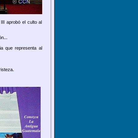
II aprobó el culto al
n...
ia que representa al
isteza.