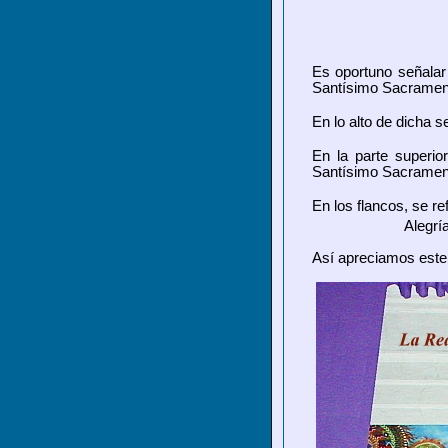
Es oportuno señalar 
Santísimo Sacramento
En lo alto de dicha 
En
la parte superi
Santísimo Sacrament
En los flancos, se r
Alegrí
Así apreciamos este